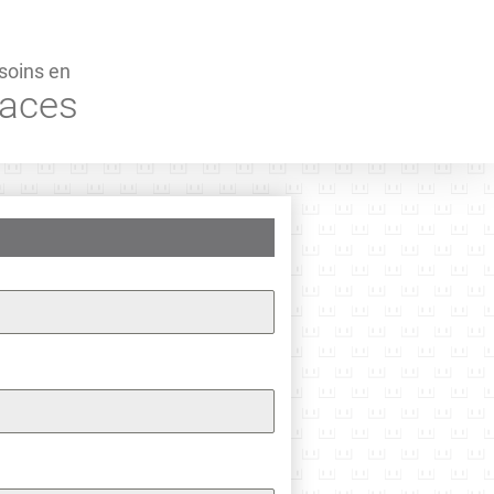
esoins en
faces